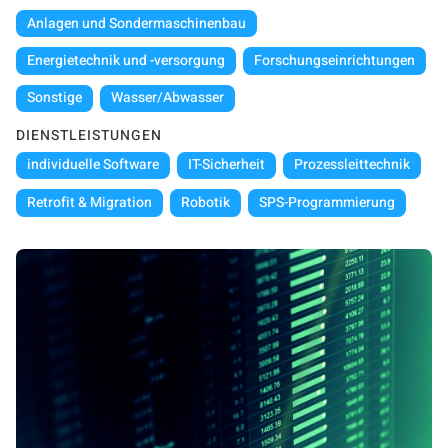
Anlagen und Sondermaschinenbau
Energietechnik und -versorgung
Forschungseinrichtungen
Sonstige
Wasser/Abwasser
DIENSTLEISTUNGEN
individuelle Software
IT-Sicherheit
Prozessleittechnik
Retrofit & Migration
Robotik
SPS-Programmierung