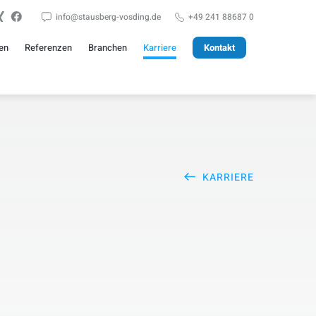
info@stausberg-vosding.de
+49 241 88687 0
gen
Referenzen
Branchen
Karriere
Kontakt
KARRIERE