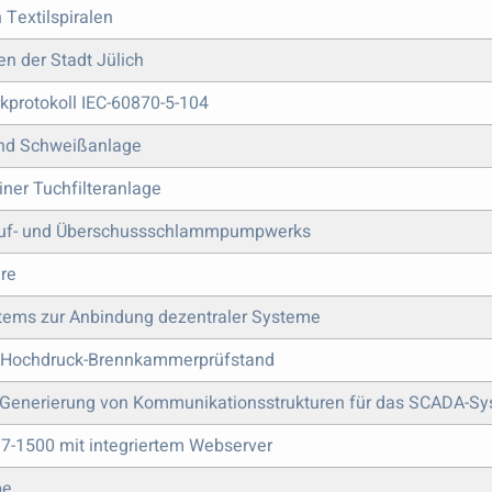
 Textilspiralen
n der Stadt Jülich
kprotokoll IEC-60870-5-104
und Schweißanlage
iner Tuchfilteranlage
klauf- und Überschussschlammpumpwerks
are
stems zur Anbindung dezentraler Systeme
m Hochdruck-Brennkammerprüfstand
ur Generierung von Kommunikationsstrukturen für das SCADA-Sy
S7-1500 mit integriertem Webserver
pe