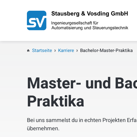
Startseite
Über uns
Startseite
Karriere
Bachelor-Master-Praktika
Mobility Move 2026
Master- und Bac
Dienstleistungen
Praktika
Referenzen
Branchen
Bei uns sammelst du in echten Projekten Er
übernehmen.